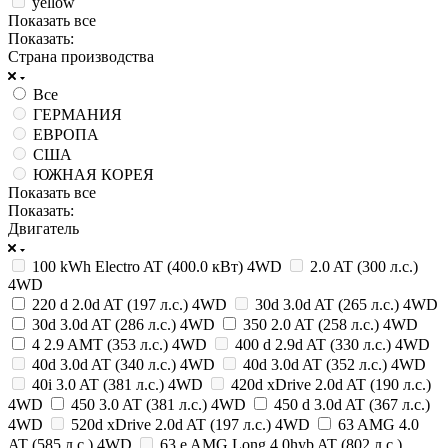
yellow
Показать все
Показать:
Страна производства
Все
ГЕРМАНИЯ
ЕВРОПА
США
ЮЖНАЯ КОРЕЯ
Показать все
Показать:
Двигатель
100 kWh Electro AT (400.0 кВт) 4WD
2.0 AT (300 л.с.)
4WD
220 d 2.0d AT (197 л.с.) 4WD
30d 3.0d AT (265 л.с.) 4WD
30d 3.0d AT (286 л.с.) 4WD
350 2.0 AT (258 л.с.) 4WD
4 2.9 AMT (353 л.с.) 4WD
400 d 2.9d AT (330 л.с.) 4WD
40d 3.0d AT (340 л.с.) 4WD
40d 3.0d AT (352 л.с.) 4WD
40i 3.0 AT (381 л.с.) 4WD
420d xDrive 2.0d AT (190 л.с.)
4WD
450 3.0 AT (381 л.с.) 4WD
450 d 3.0d AT (367 л.с.)
4WD
520d xDrive 2.0d AT (197 л.с.) 4WD
63 AMG 4.0
AT (585 л.с.) 4WD
63 e AMG Long 4.0hyb AT (802 л.с.)